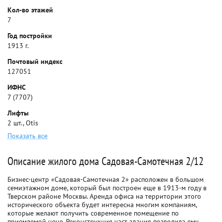
Кол-во этажей
7
Год постройки
1913 г.
Почтовый индекс
127051
ИФНС
7 (7707)
Лифты
2 шт., Otis
Показать все
Описание жилого дома Садовая-Самотечная 2/12
Бизнес-центр «Садовая-Самотечная 2» расположен в большом
семиэтажном доме, который был построен еще в 1913-м году в
Тверском районе Москвы. Аренда офиса на территории этого
исторического объекта будет интересна многим компаниям,
которые желают получить современное помещение по
приемлемой цене. Реконструкция част здания позволила ему