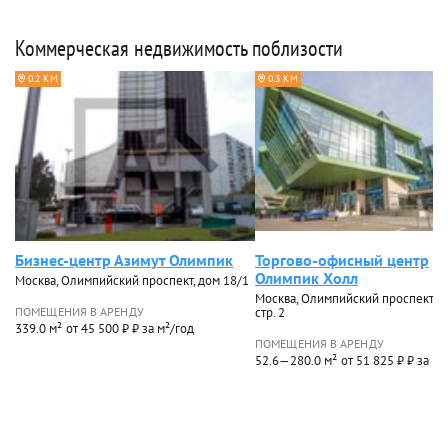
Коммерческая недвижимость поблизости
0.2 КМ
0.3 КМ
Бизнес-центр Азимут Олимпик
Торгово-офисный центр
Олимпик Холл
Москва, Олимпийский проспект, дом 18/1
Москва, Олимпийский проспект, д
ПОМЕЩЕНИЯ В АРЕНДУ
стр. 2
339.0 м²
от 45 500 ₽ ₽ за м²/год
ПОМЕЩЕНИЯ В АРЕНДУ
52.6—280.0 м²
от 51 825 ₽ ₽ за м²