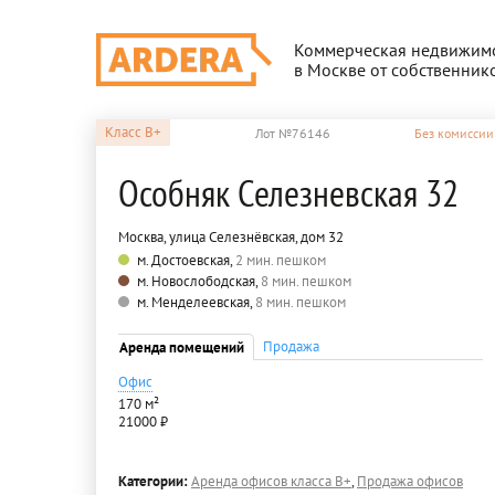
Коммерческая недвижим
в Москве от собственник
Класс
B+
Лот №76146
Без комиссии
Особняк Селезневская 32
Москва, улица Селезнёвская, дом 32
м. Достоевская,
2 мин. пешком
м. Новослободская,
8 мин. пешком
м. Менделеевская,
8 мин. пешком
Продажа
Аренда помещений
Офис
170 м²
21000 ₽
Категории:
Аренда офисов класса B+
,
Продажа офисов