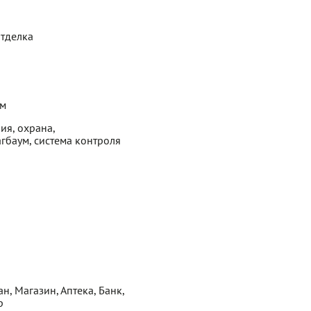
отделка
ем
ия, охрана,
гбаум, система контроля
н, Магазин, Аптека, Банк,
р