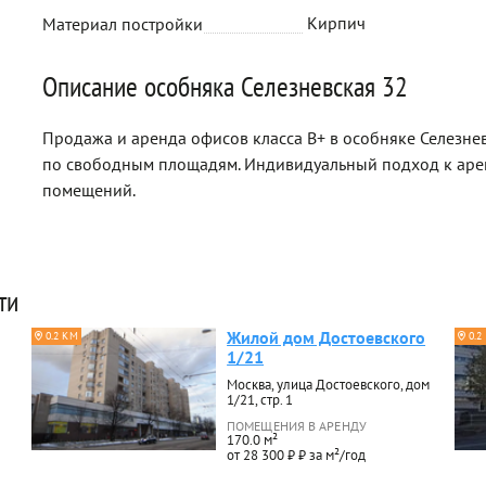
Кирпич
Материал постройки
Описание особняка Селезневская 32
Продажа и аренда офисов класса B+ в особняке Селезнев
по свободным площадям. Индивидуальный подход к аре
помещений.
ти
Жилой дом Достоевского
0.2 КМ
0.2
1/21
Москва, улица Достоевского, дом
1/21, стр. 1
ПОМЕЩЕНИЯ В АРЕНДУ
170.0 м²
от 28 300 ₽ ₽ за м²/год