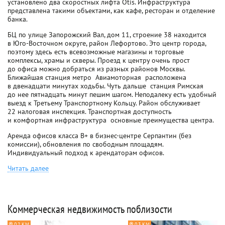
установлено два скоростных лифта Otis. Инфраструктура
представлена такими объектами, как кафе, ресторан и отделение
банка.
БЦ по улице Запорожский Вал, дом 11, строение 38 находится
в Юго-Восточном округе, район Лефортово. Это центр города,
поэтому здесь есть всевозможные магазины и торговые
комплексы, храмы и скверы. Проезд к центру очень прост 
до офиса можно добраться из разных районов Москвы.
Ближайшая станция метро  Авиамоторная  расположена
в двенадцати минутах ходьбы. Чуть дальше  станция Римская 
до нее пятнадцать минут пешим шагом. Неподалеку есть удобный
выезд к Третьему Транспортному Кольцу. Район обслуживает
22 налоговая инспекция. Транспортная доступность
и комфортная инфраструктура  основные преимущества центра.
Аренда офисов класса B+ в бизнес-центре Серпантин (без
комиссии), обновления по свободным площадям.
Индивидуальный подход к арендаторам офисов.
Читать далее
Коммерческая недвижимость поблизости
0.2 КМ
0.3 КМ