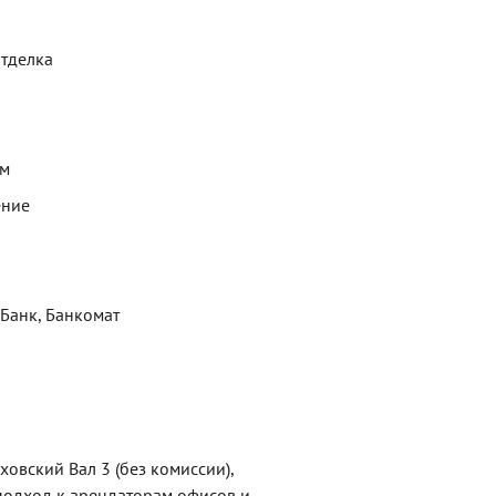
отделка
ем
ение
 Банк, Банкомат
овский Вал 3 (без комиссии),
одход к арендаторам офисов и