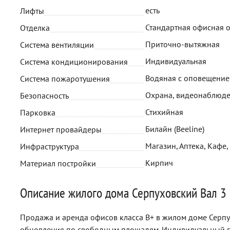
есть
Лифты
Стандартная офисная 
Отделка
Приточно-вытяжная
Система вентиляции
Индивидуальная
Система кондиционирования
Водяная с оповещени
Система пожаротушения
Охрана, видеонаблюд
Безопасность
Стихийная
Парковка
Билайн (Beeline)
Интернет провайдеры
Магазин, Аптека, Кафе,
Инфраструктура
Кирпич
Материал постройки
Описание жилого дома Серпуховский Вал 3
Продажа и аренда офисов класса B+ в жилом доме Серпух
обновления по свободным площадям. Индивидуальный п