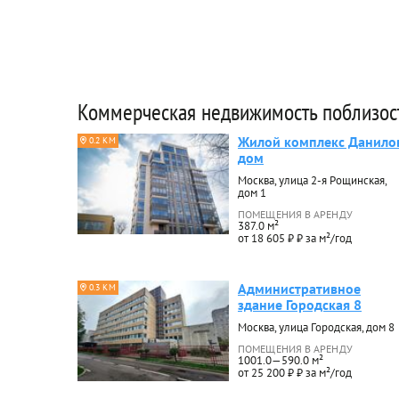
Коммерческая недвижимость поблизос
Жилой комплекс Данило
0.2 КМ
дом
Москва, улица 2-я Рощинская,
дом 1
ПОМЕЩЕНИЯ В АРЕНДУ
387.0 м²
от 18 605 ₽ ₽ за м²/год
Административное
0.3 КМ
здание Городская 8
Москва, улица Городская, дом 8
ПОМЕЩЕНИЯ В АРЕНДУ
1001.0—590.0 м²
от 25 200 ₽ ₽ за м²/год