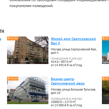
покупателям помещений.
ти
в
Жилой дом Серпуховский
0.2 КМ
0.3
Вал 5
Москва, улица Серпуховский Вал,
дом 5
ПОМЕЩЕНИЯ В АРЕНДУ
414.0—897.0 м²
от 14 493 ₽ ₽ за м²/год
Бизнес-центр
0.3 КМ
0.3
Серпуховской двор
Москва, улица Большая Тульская,
дом 10
ПОМЕЩЕНИЯ В АРЕНДУ
10000.0—127.0 м²
от 23 000 ₽ ₽ за м²/год