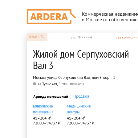
Коммерческая недвижим
в Москве от собственник
Класс
B+
Лот №77444
Без комиссии
Жилой дом Серпуховский
Вал 3
Москва, улица Серпуховский Вал, дом 3, корп. 1
м. Тульская,
5 мин. пешком
Продажа
Аренда помещений
Банковские
Медицинские
помещения
центры
41–204 м²
41–204 м²
72000–94737 ₽
72000–94737 ₽