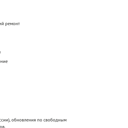
ий ремонт
м
ение
ссии), обновления по свободным
ов.