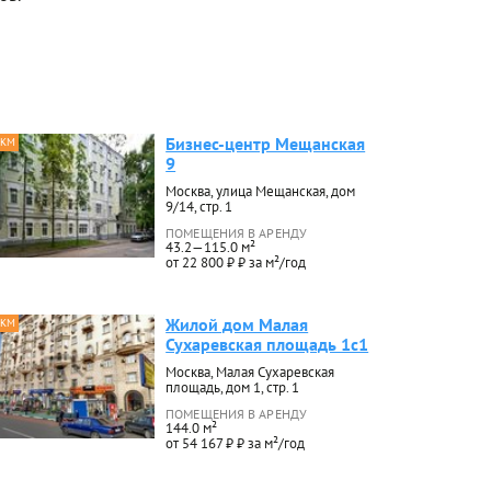
Бизнес-центр Мещанская
 КМ
9
Москва, улица Мещанская, дом
9/14, стр. 1
ПОМЕЩЕНИЯ В АРЕНДУ
43.2—115.0 м²
от 22 800 ₽ ₽ за м²/год
Жилой дом Малая
 КМ
Сухаревская площадь 1с1
Москва, Малая Сухаревская
площадь, дом 1, стр. 1
ПОМЕЩЕНИЯ В АРЕНДУ
144.0 м²
от 54 167 ₽ ₽ за м²/год