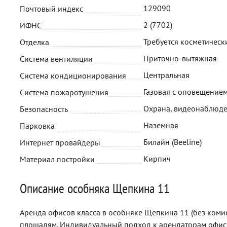
129090
Почтовый индекс
2 (7702)
ИФНС
Требуется косметическ
Отделка
Приточно-вытяжная
Система вентиляции
Центральная
Система кондиционирования
Газовая с оповещение
Система пожаротушения
Охрана, видеонаблюд
Безопасность
Наземная
Парковка
Билайн (Beeline)
Интернет провайдеры
Кирпич
Материал постройки
Описание особняка Щепкина 11
Аренда офисов класса в особняке Щепкина 11 (без коми
площадям. Индивидуальный подход к арендаторам офис