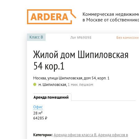
Коммерческая недвижим
в Москве от собственник
Класс
B
Лот №69898
Без комиссии
Жилой дом Шипиловская
54 кор.1
Москва, улица Шипиловская, дом 54, корп. 1
м. Шипиловская,
1 мин. пешком
Аренда помещений
Офис
28 м²
64285 ₽
Категории:
Аренда офисов класса B
,
Аренда офисов в