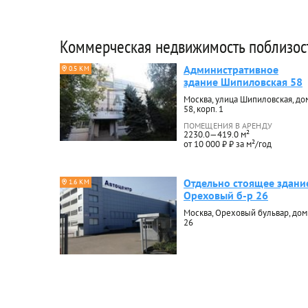
Коммерческая недвижимость поблизос
Административное
0.5 КМ
здание Шипиловская 58
Москва, улица Шипиловская, до
58, корп. 1
ПОМЕЩЕНИЯ В АРЕНДУ
2230.0—419.0 м²
от 10 000 ₽ ₽ за м²/год
Отдельно стоящее здани
1.6 КМ
Ореховый б-р 26
Москва, Ореховый бульвар, дом
26