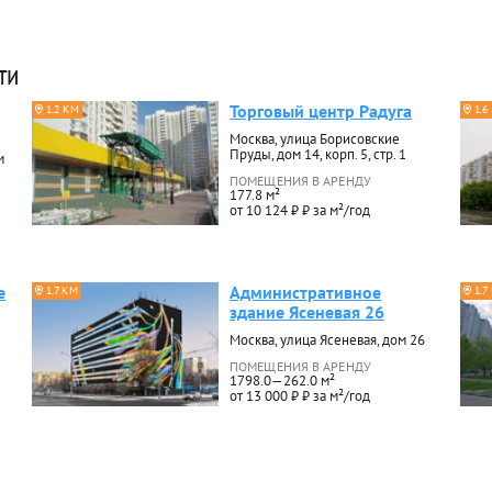
ти
Торговый центр Радуга
1.2 КМ
1.6
Москва, улица Борисовские
Пруды, дом 14, корп. 5, стр. 1
м
ПОМЕЩЕНИЯ В АРЕНДУ
177.8 м²
от 10 124 ₽ ₽ за м²/год
е
Административное
1.7 КМ
1.7
здание Ясеневая 26
Москва, улица Ясеневая, дом 26
ПОМЕЩЕНИЯ В АРЕНДУ
1798.0—262.0 м²
от 13 000 ₽ ₽ за м²/год