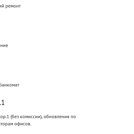
ий ремонт
ение
 Банкомат
.1
р.1 (без комиссии), обновления по
торам офисов.