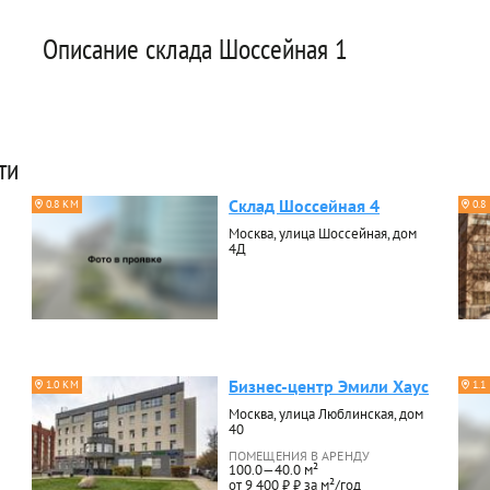
Описание склада Шоссейная 1
ти
Склад Шоссейная 4
0.8 КМ
0.8
Москва, улица Шоссейная, дом
4Д
Бизнес-центр Эмили Хаус
1.0 КМ
1.1
Москва, улица Люблинская, дом
40
ПОМЕЩЕНИЯ В АРЕНДУ
100.0—40.0 м²
от 9 400 ₽ ₽ за м²/год