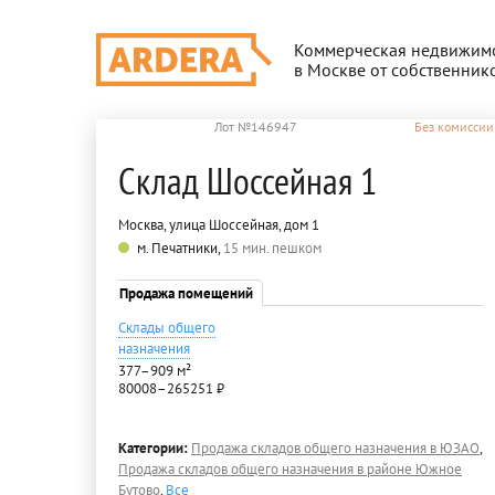
Коммерческая недвижим
в Москве от собственник
Лот №146947
Без комиссии
Склад Шоссейная 1
Москва, улица Шоссейная, дом 1
м. Печатники,
15 мин. пешком
Продажа помещений
Склады общего
назначения
377–909 м²
80008–265251 ₽
Категории:
Продажа складов общего назначения в ЮЗАО
,
Продажа складов общего назначения в районе Южное
Бутово
,
Все