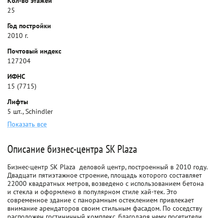
Кол-во этажей
25
Год постройки
2010 г.
Почтовый индекс
127204
ИФНС
15 (7715)
Лифты
5 шт., Schindler
Показать все
Описание бизнес-центра SK Plaza
Бизнес-центр SK Plaza  деловой центр, построенный в 2010 году.
Двадцати пятиэтажное строение, площадь которого составляет
22000 квадратных метров, возведено с использованием бетона
и стекла и оформлено в популярном стиле хай-тек. Это
современное здание с панорамным остеклением привлекает
внимание арендаторов своим стильным фасадом. По соседству
расположен гостиничный комплекс, благодаря чему посетители