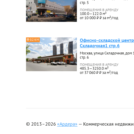
стр. 5
ПОМЕЩЕНИЯ В АРЕНДУ
100.0—122.0 м²
от 10 000 ₽ ₽ за м²/год
Офисно-складской центр
0.2 КМ
Складочная1 стр.6
Москва, улица Складочная, дом 1
стр. 6
ПОМЕЩЕНИЯ В АРЕНДУ
485.3—3250.0 м²
от 37 060 ₽ ₽ за м²/год
© 2013–2026
«Ардера»
— Коммерческая недвижимо