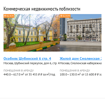
Коммерческая недвижимость поблизости
0.2 КМ
0.2 КМ
Особняк Шубинский 6 стр. 4
Жилой дом Смоленская 2
Москва, Шубинский переулок, дом 6, стр. 4
Москва, Смоленская набережная, 
ПОМЕЩЕНИЯ В АРЕНДУ
ПОМЕЩЕНИЯ В АРЕНДУ
440.0—617.0 м²
от 35 455 ₽ ₽ за м²/год
100.0—130.0 м²
от 15 600 ₽ ₽ за 