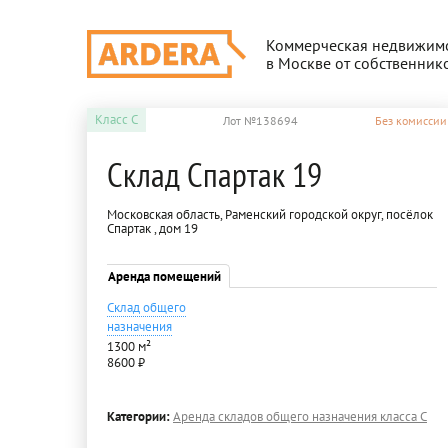
Коммерческая недвижим
в Москве от собственник
Класс
C
Лот №138694
Без комиссии
Склад Спартак 19
Московская область, Раменский городской округ, посёлок
Спартак , дом 19
Аренда помещений
Склад общего
назначения
1300 м²
8600 ₽
Категории:
Аренда складов общего назначения класса C