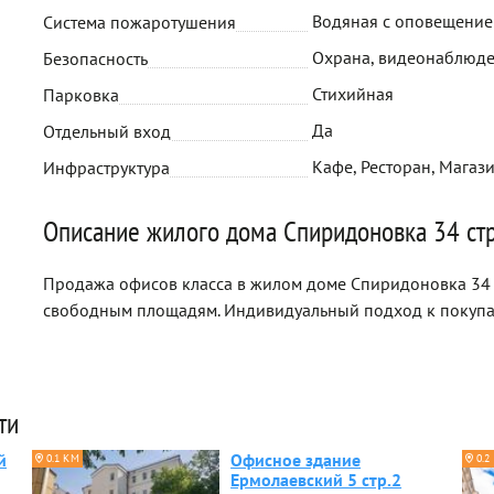
Водяная с оповещени
Система пожаротушения
Охрана, видеонаблюд
Безопасность
Стихийная
Парковка
Да
Отдельный вход
Кафе, Ресторан, Магази
Инфраструктура
Описание жилого дома Спиридоновка 34 стр
Продажа офисов класса в жилом доме Спиридоновка 34 с
свободным площадям. Индивидуальный подход к покуп
ти
й
Офисное здание
0.1 КМ
0.2
Ермолаевский 5 стр.2