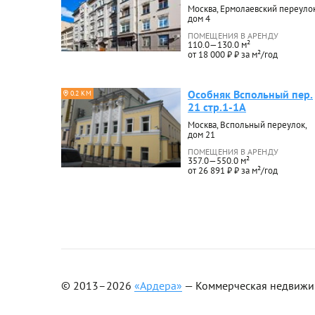
Москва, Ермолаевский переулок
дом 4
ПОМЕЩЕНИЯ В АРЕНДУ
110.0—130.0 м²
от 18 000 ₽ ₽ за м²/год
Особняк Вспольный пер.
0.2 КМ
21 стр.1-1А
Москва, Вспольный переулок,
дом 21
ПОМЕЩЕНИЯ В АРЕНДУ
357.0—550.0 м²
от 26 891 ₽ ₽ за м²/год
© 2013–2026
«Ардера»
— Коммерческая недвижимо