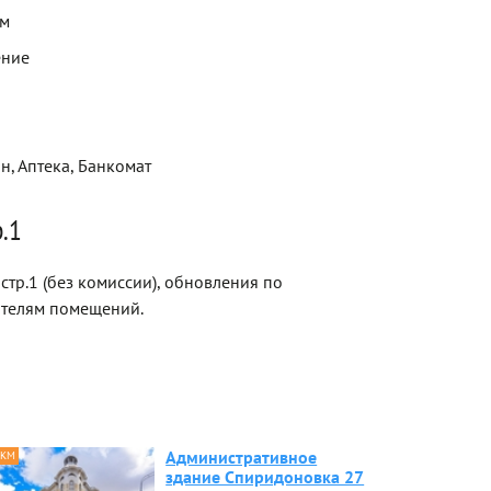
ем
ение
н, Аптека, Банкомат
.1
тр.1 (без комиссии), обновления по
ателям помещений.
Административное
 КМ
здание Спиридоновка 27