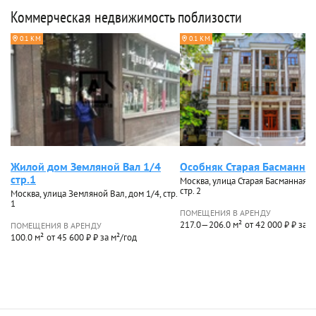
Коммерческая недвижимость поблизости
0.1 КМ
0.1 КМ
Жилой дом Земляной Вал 1/4
Особняк Старая Басманная
стр.1
Москва, улица Старая Басманная, д
стр. 2
Москва, улица Земляной Вал, дом 1/4, стр.
1
ПОМЕЩЕНИЯ В АРЕНДУ
217.0—206.0 м²
от 42 000 ₽ ₽ за м
ПОМЕЩЕНИЯ В АРЕНДУ
100.0 м²
от 45 600 ₽ ₽ за м²/год