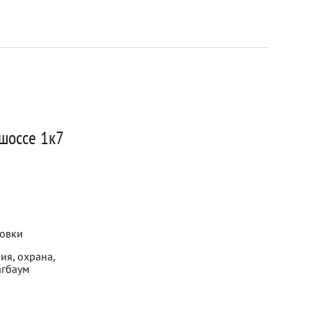
 шоссе 1к7
новки
ия, охрана,
агбаум