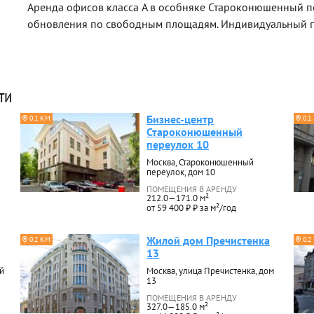
Аренда офисов класса A в особняке Староконюшенный пе
обновления по свободным площадям. Индивидуальный п
ти
Бизнес-центр
0.1 КМ
0.1
Староконюшенный
переулок 10
Москва, Староконюшенный
переулок, дом 10
ПОМЕЩЕНИЯ В АРЕНДУ
212.0—171.0 м²
от 59 400 ₽ ₽ за м²/год
Жилой дом Пречистенка
0.2 КМ
0.2
13
й
Москва, улица Пречистенка, дом
13
ПОМЕЩЕНИЯ В АРЕНДУ
327.0—185.0 м²