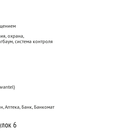
ещением
ия, охрана,
гбаум, система контроля
vantel)
н, Аптека, Банк, Банкомат
улок 6