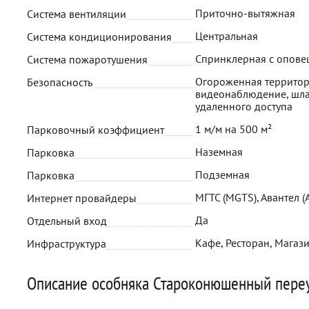
Приточно-вытяжная
Система вентиляции
Центральная
Система кондиционирования
Спринклерная с опов
Система пожаротушения
Огороженная территор
Безопасность
видеонаблюдение, шла
удаленного доступа
1 м/м на 500 м²
Парковочный коэффициент
Наземная
Парковка
Подземная
Парковка
МГТС (MGTS), Авантел (A
Интернет провайдеры
Да
Отдельный вход
Кафе, Ресторан, Магази
Инфраструктура
Описание особняка Староконюшенный пере