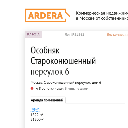
Коммерческая недвижим
в Москве от собственник
Класс
A
Лот №81842
Без комиссии
Особняк
Староконюшенный
переулок 6
Москва, Староконюшенный переулок, дом 6
м. Кропоткинская,
5 мин. пешком
Аренда помещений
Офис
1522 м²
31500 ₽