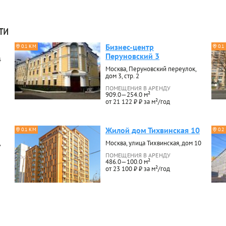
ти
Бизнес-центр
0.1 КМ
0.1
Перуновский 3
4
Москва, Перуновский переулок,
дом 3, стр. 2
ПОМЕЩЕНИЯ В АРЕНДУ
909.0—254.0 м²
от 21 122 ₽ ₽ за м²/год
Жилой дом Тихвинская 10
0.1 КМ
0.2
,
Москва, улица Тихвинская, дом 10
ПОМЕЩЕНИЯ В АРЕНДУ
486.0—100.0 м²
от 23 100 ₽ ₽ за м²/год