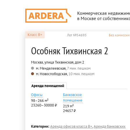
Коммерческая недвижим
в Москве от собственник
Класс
B+
Лот №54695
Без комиссии
Особняк Тихвинская 2
Москва, улица Тихвинская, дом 2
м. Менделеевская,
7 мин. пешком
м. Новослободская,
10 мин. пешком
Аренда помещений
Офисы
Банковское
помещение
98–266 м²
23260–30000 ₽
219 м²
24657 ₽
Категории:
Аренда офисов класса B+
,
Аренда банковских