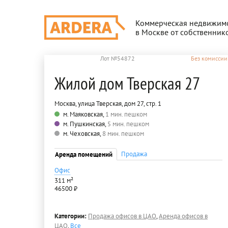
Коммерческая недвижим
в Москве от собственник
Лот №54872
Без комиссии
Жилой дом Тверская 27
Москва, улица Тверская, дом 27, стр. 1
м. Маяковская,
1 мин. пешком
м. Пушкинская,
5 мин. пешком
м. Чеховская,
8 мин. пешком
Продажа
Аренда помещений
Офис
311 м²
46500 ₽
Категории:
Продажа офисов в ЦАО
,
Аренда офисов в
ЦАО
,
Все