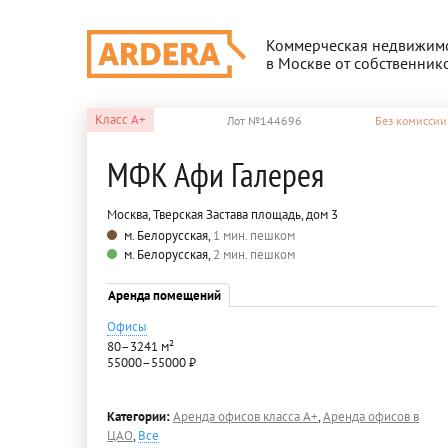
Коммерческая недвижим
в Москве от собственник
Класс
A+
Лот №144696
Без комиссии
МФК Афи Галерея
Москва, Тверская Застава площадь, дом 3
м. Белорусская,
1 мин. пешком
м. Белорусская,
2 мин. пешком
Аренда помещений
Офисы
80–3241 м²
55000–55000 ₽
Категории:
Аренда офисов класса A+
,
Аренда офисов в
ЦАО
,
Все