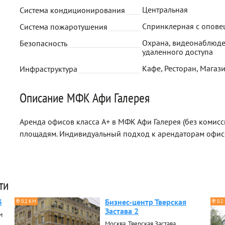
Центральная
Система кондиционирования
Спринклерная с опов
Система пожаротушения
Охрана, видеонаблюде
Безопасность
удаленного доступа
Кафе, Ресторан, Магази
Инфраструктура
Описание МФК Афи Галерея
Аренда офисов класса A+ в МФК Афи Галерея (без комис
площадям. Индивидуальный подход к арендаторам офис
ти
3
Бизнес-центр Тверская
0.2 КМ
0.2
Застава 2
м
Москва, Тверская Застава