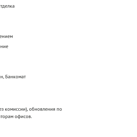
отделка
щением
ение
ин, Банкомат
ез комиссии), обновления по
торам офисов.