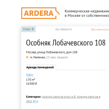
Коммерческая недвижим
в Москве от собственник
Класс
B
Лот №86670
Без комиссии
Особняк Лобачевского 108
Москва, улица Лобачевского, дом 108
м. Раменки,
15 мин. пешком
Аренда помещений
Офис
170 м²
16300 ₽
Категории:
Аренда офисов класса B
,
Аренда офисов в
ЗАО
,
Все