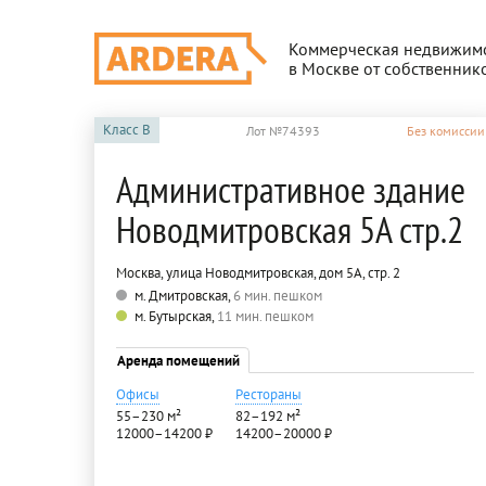
Коммерческая недвижим
в Москве от собственник
Класс
B
Лот №74393
Без комиссии
Административное здание
Новодмитровская 5А стр.2
Москва, улица Новодмитровская, дом 5А, стр. 2
м. Дмитровская,
6 мин. пешком
м. Бутырская,
11 мин. пешком
Аренда помещений
Офисы
Рестораны
55–230 м²
82–192 м²
12000–14200 ₽
14200–20000 ₽