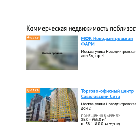
Коммерческая недвижимость поблизос
МФК Новодмитровский
0.1 КМ
ФАРМ
Москва, улица Новодмитровская
дом 5А, стр. 4
Торгово-офисный центр
0.3 КМ
Савеловский Сити
Москва, улица Новодмитровская
дом 2
ПОМЕЩЕНИЯ В АРЕНДУ
85.0—965.0 м²
от 38 118 ₽ ₽ за м²/год