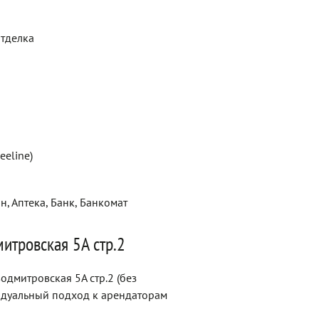
отделка
eeline)
н, Аптека, Банк, Банкомат
итровская 5А стр.2
дмитровская 5А стр.2 (без
идуальный подход к арендаторам