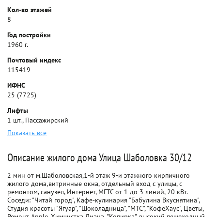
Кол-во этажей
8
Год постройки
1960 г.
Почтовый индекс
115419
ИФНС
25 (7725)
Лифты
1 шт., Пассажирский
Показать все
Описание жилого дома Улица Шаболовка 30/12
2 мин от м.Шаболовская,1-й этаж 9-и этажного кирпичного
жилого дома,витринные окна, отдельный вход с улицы, с
ремонтом, санузел, Интернет, МГТС от 1 до 3 линий, 20 кВт.
Соседи: "Читай город", Кафе-кулинария "Бабулина Вкуснятина",
Студия красоты "Ягуар", "Шоколадница", "МТС", "КофеХаус", Цветы,
Ремонт Apple, Химчистка Диана, "Копирка". высокий пешеходный