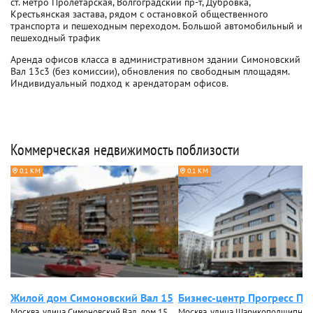
ст. метро Пролетарская, Волгоградский пр-т, Дубровка,
Крестьянская застава, рядом с остановкой общественного
транспорта и пешеходным переходом. Большой автомобильный и
пешеходный трафик
Аренда офисов класса в административном здании Симоновский
Вал 13с3 (без комиссии), обновления по свободным площадям.
Индивидуальный подход к арендаторам офисов.
Коммерческая недвижимость поблизости
0.1 КМ
0.1 КМ
Жилой дом Симоновский Вал 15
Бизнес-центр Прогресс Пл
Москва, улица Симоновский Вал, дом 15
Москва, улица Шарикоподшипнико