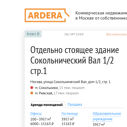
Коммерческая недвижим
в Москве от собственник
Класс
B
Лот №72949
Без комиссии
Отдельно стоящее здание
Сокольнический Вал 1/2
стр.1
Москва, улица Сокольнический Вал, дом 1/2, стр. 1
м. Сокольники,
15 мин. пешком
м. Рижская,
17 мин. пешком
Продажа
Аренда помещений
Офисы
Гостиница
Образовательное
учреждение
100–3957 м²
3957 м²
6000–15163 ₽
15163 ₽
3957 м²