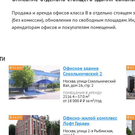
Продажа и аренда офисов класса B в отдельно стоящем з
(без комиссии), обновления по свободным площадям. И
арендаторам офисов и покупателям помещений.
ти
Офисное здание
0.2 КМ
0.3
Сокольнический 2
Москва, улица Сокольнический
Вал, дом 2А, стр. 2
ПОМЕЩЕНИЯ В АРЕНДУ
2116.4—57.0 м²
от 18 000 ₽ ₽ за м²/год
Офисно-жилой комплекс
0.4 КМ
0.5
Лофт Гарден
Москва, улица 2-я Рыбинская,