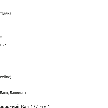
отделка
ем
ение
eeline)
 Банк, Банкомат
ический Вал 1/2 стр.1