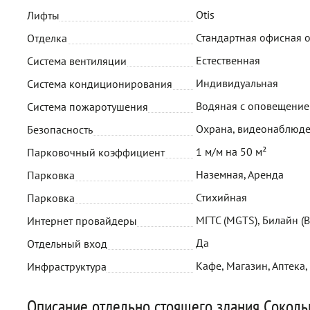
Otis
Лифты
Стандартная офисная 
Отделка
Естественная
Система вентиляции
Индивидуальная
Система кондиционирования
Водяная с оповещени
Система пожаротушения
Охрана, видеонаблюд
Безопасность
1 м/м на 50 м²
Парковочный коэффициент
Наземная, Аренда
Парковка
Стихийная
Парковка
МГТС (MGTS), Билайн (B
Интернет провайдеры
Да
Отдельный вход
Кафе, Магазин, Аптека,
Инфраструктура
Описание отдельно стоящего здания Сокольн