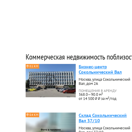
Коммерческая недвижимость поблизос
Бизнес-центр
0.1 КМ
Сокольнический Вал
Москва, улица Сокольнический
Вал, дом 2А
ПОМЕЩЕНИЯ В АРЕНДУ
368.0—90.0 м²
от 14 500 ₽ ₽ за м²/год
Склад Сокольнический
0.4 КМ
Вал 37/10
Москва, улица Сокольнический