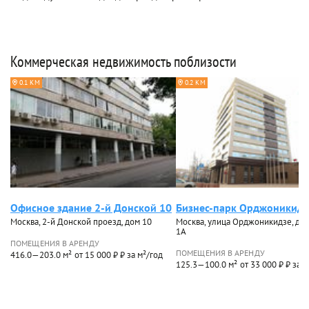
Коммерческая недвижимость поблизости
0.1 КМ
0.2 КМ
Офисное здание 2-й Донской 10
Бизнес-парк Орджоникидз
Москва, 2-й Донской проезд, дом 10
Москва, улица Орджоникидзе, дом 
1А
ПОМЕЩЕНИЯ В АРЕНДУ
ПОМЕЩЕНИЯ В АРЕНДУ
416.0—203.0 м²
от 15 000 ₽ ₽ за м²/год
125.3—100.0 м²
от 33 000 ₽ ₽ за 