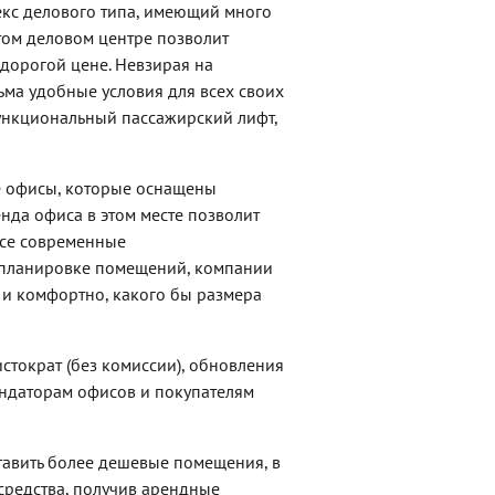
екс делового типа, имеющий много
этом деловом центре позволит
едорогой цене. Невзирая на
ьма удобные условия для всех своих
функциональный пассажирский лифт,
е офисы, которые оснащены
да офиса в этом месте позволит
все современные
 планировке помещений, компании
о и комфортно, какого бы размера
стократ (без комиссии), обновления
ндаторам офисов и покупателям
тавить более дешевые помещения, в
средства, получив арендные