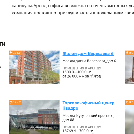
каникулы. Аренда офиса возможна на очень выгодных ус
компания постоянно прислушивается к пожеланиям свои
ти
Жилой дом Вересаева 6
0.2 КМ
0.5
Москва, улица Вересаева, дом 6
5
ПОМЕЩЕНИЯ В АРЕНДУ
1500.0—400.0 м²
от 26 000 ₽ ₽ за м²/год
Торгово-офисный центр
0.7 КМ
0.7
Квадро
Москва, Кутузовский проспект,
дом 88
ПОМЕЩЕНИЯ В АРЕНДУ
18769.4—705.0 м²