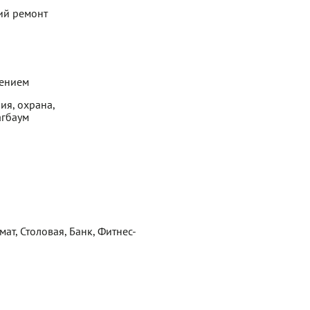
ий ремонт
щением
ия, охрана,
агбаум
мат, Столовая, Банк, Фитнес-