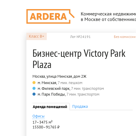
Коммерческая недвижим
в Москве от собственник
Класс
B+
Лот №24191
Без комиссии
Бизнес-центр Victory Park
Plaza
Москва, улица Минская, дом 2Ж
м. Минская,
7 мин. пешком
м. Филевский парк,
7 мин. транспортом
м. Парк Победы,
7 мин. транспортом
Продажа
Аренда помещений
Офисы
17–3475 м²
15500–91765 ₽