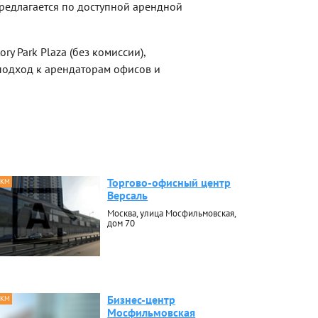
редлагается по доступной арендной
ry Park Plaza (без комиссии),
одход к арендаторам офисов и
Торгово-офисный центр
 КМ
Версаль
Москва, улица Мосфильмовская,
дом 70
Бизнес-центр
 КМ
Мосфильмовская