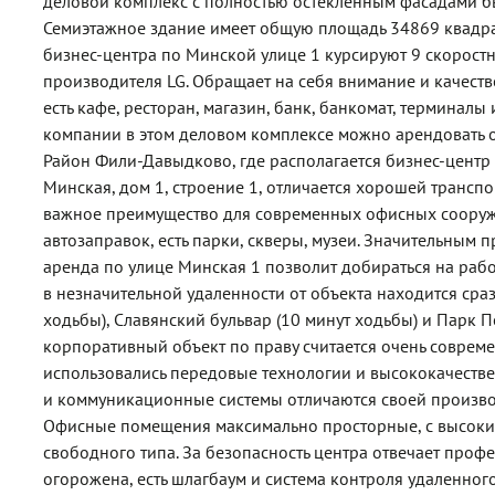
деловой комплекс с полностью остекленным фасадами бы
Семиэтажное здание имеет общую площадь 34869 квадра
бизнес-центра по Минской улице 1 курсируют 9 скорос
производителя LG. Обращает на себя внимание и качестве
есть кафе, ресторан, магазин, банк, банкомат, терминал
компании в этом деловом комплексе можно арендовать о
Район Фили-Давыдково, где располагается бизнес-центр
Минская, дом 1, строение 1, отличается хорошей транспо
важное преимущество для современных офисных сооруж
автозаправок, есть парки, скверы, музеи. Значительным п
аренда по улице Минская 1 позволит добираться на рабо
в незначительной удаленности от объекта находится сразу
ходьбы), Славянский бульвар (10 минут ходьбы) и Парк 
корпоративный объект по праву считается очень совреме
использовались передовые технологии и высококачест
и коммуникационные системы отличаются своей произво
Офисные помещения максимально просторные, с высоки
свободного типа. За безопасность центра отвечает проф
огорожена, есть шлагбаум и система контроля удаленного