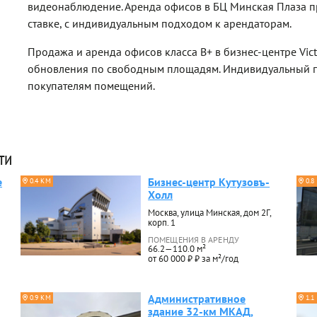
видеонаблюдение. Аренда офисов в БЦ Минская Плаза п
ставке, с индивидуальным подходом к арендаторам.
Продажа и аренда офисов класса B+ в бизнес-центре Victo
обновления по свободным площадям. Индивидуальный п
покупателям помещений.
ти
е
Бизнес-центр Кутузовъ-
0.4 КМ
0.8
Холл
Москва, улица Минская, дом 2Г,
корп. 1
ПОМЕЩЕНИЯ В АРЕНДУ
66.2—110.0 м²
от 60 000 ₽ ₽ за м²/год
Административное
0.9 КМ
1.1
здание 32-км МКАД,