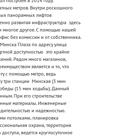
л построен в 2014 году.
тных метров. Внутри роскошного
тных панорамных лифтов
нно развитая инфраструктура  здесь
ы и многое другое. С помощью нашей
фис без комиссии и от собственника.
 Минска Плаза по адресу улица
ртной доступностью  это крайне
ений. Рядом много магазинов,
реимуществом является и то, что
ту с помощью метро, ведь
 три станции  Минская (3 мин
Победы (15 мин ходьбы). Данный
нным. При его строительстве
венные материалы. Инженерные
дительностью и надежностью.
ми потолками, планировка
ессиональная охрана, территория
 доступа, ведется круглосуточное