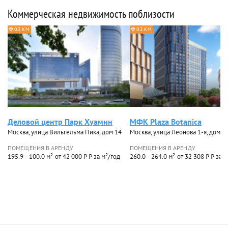
Коммерческая недвижимость поблизости
0.3 КМ
0.3 КМ
Деловой центр Парк Хуамин
МФК Plaza Botanica
Москва, улица Вильгельма Пика, дом 14
Москва, улица Леонова 1-я, дом 1
ПОМЕЩЕНИЯ В АРЕНДУ
ПОМЕЩЕНИЯ В АРЕНДУ
195.9—100.0 м²
от 42 000 ₽ ₽ за м²/год
260.0—264.0 м²
от 32 308 ₽ ₽ за 