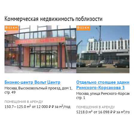
Коммерческая недвижимость поблизости
0.3 КМ
0.3 КМ
Бизнес-центр Вольт Центр
Отдельно стоящее здание
Римского-Корсакова 3
Москва, Высоковольтный проезд, дом 1,
стр. 49
Москва, улица Римского-Корсакова
стр. 1
ПОМЕЩЕНИЯ В АРЕНДУ
150.7—125.0 м²
от 12 000 ₽ ₽ за м²/год
ПОМЕЩЕНИЯ В АРЕНДУ
5218.0 м²
от 16 098 ₽ ₽ за м²/год