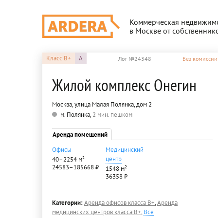
Коммерческая недвижим
в Москве от собственник
Класс
B+
A
Лот №24348
Без комиссии
Жилой комплекс Онегин
Москва, улица Малая Полянка, дом 2
м. Полянка,
2 мин. пешком
Аренда помещений
Офисы
Медицинский
центр
40–2254 м²
24583–185668 ₽
1548 м²
36358 ₽
Категории:
Аренда офисов класса B+
,
Аренда
медицинских центров класса B+
,
Все