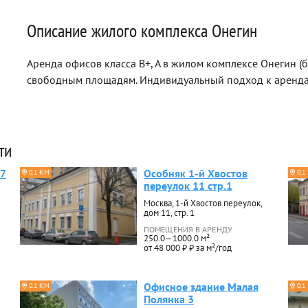
Описание жилого комплекса Онегин
Аренда офисов класса B+, A в жилом комплексе Онегин (
свободным площадям. Индивидуальный подход к аренда
ти
 7
Особняк 1-й Хвостов
0.1 КМ
0.1
переулок 11 стр.1
Москва, 1-й Хвостов переулок,
дом 11, стр. 1
ПОМЕЩЕНИЯ В АРЕНДУ
250.0—1000.0 м²
от 48 000 ₽ ₽ за м²/год
Офисное здание Малая
0.1 КМ
0.1
Полянка 3