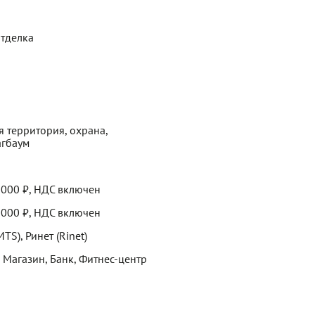
отделка
 территория, охрана,
агбаум
 000 ₽, НДС включен
 000 ₽, НДС включен
MTS), Ринет (Rinet)
, Магазин, Банк, Фитнес-центр