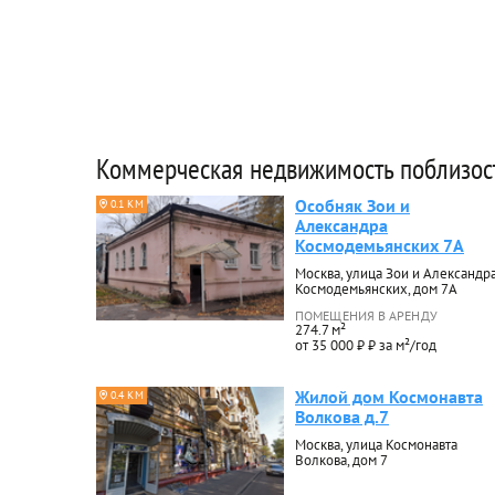
Коммерческая недвижимость поблизос
Особняк Зои и
0.1 КМ
Александра
Космодемьянских 7А
Москва, улица Зои и Александр
Космодемьянских, дом 7А
ПОМЕЩЕНИЯ В АРЕНДУ
274.7 м²
от 35 000 ₽ ₽ за м²/год
Жилой дом Космонавта
0.4 КМ
Волкова д.7
Москва, улица Космонавта
Волкова, дом 7