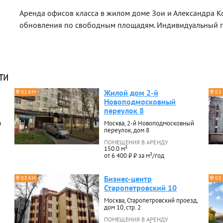
Аренда офисов класса в жилом доме Зои и Александра К
обновления по свободным площадям. Индивидуальный п
ти
Жилой дом 2-й
0.1 КМ
0.3
Новоподмосковный
переулок 8
а
Москва, 2-й Новоподмосковный
переулок, дом 8
ПОМЕЩЕНИЯ В АРЕНДУ
150.0 м²
от 6 400 ₽ ₽ за м²/год
Бизнес-центр
0.5 КМ
0.5
Старопетровский 10
Москва, Старопетровский проезд,
дом 10, стр. 2
ПОМЕЩЕНИЯ В АРЕНДУ