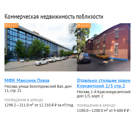
Коммерческая недвижимость поблизости
0.3 КМ
0.3 КМ
МФК Максима Плаза
Отдельно стоящее здание 
Курсантский 1/5 стр.2
Москва, улица Золоторожский Вал, дом
11, стр. 21
Москва, 1-й Краснокурсантский п
дом 1/5, корп. 2
ПОМЕЩЕНИЯ В АРЕНДУ
1298.2—211.0 м²
от 12 210 ₽ ₽ за м²/год
ПОМЕЩЕНИЯ В АРЕНДУ
1100.0—1200.0 м²
от 9 600 ₽ ₽ за