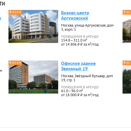
ти
Бизнес-центр
0.3 КМ
0.4
р
Аргуновский
Москва, улица Аргуновская, дом
3, корп. 1
ПОМЕЩЕНИЯ В АРЕНДУ
154.8—311.0 м²
от 14 806 ₽ ₽ за м²/год
Офисное здание
0.5 КМ
0.5
Звездный 19
ом
Москва, Звёздный бульвар, дом
19, стр. 1
ПОМЕЩЕНИЯ В АРЕНДУ
61.0—96.0 м²
от 18 000 ₽ ₽ за м²/год