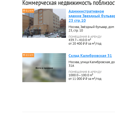
Коммерческая недвижимость поблизос
Административное
0.1 КМ
здание Звездный бульва
23 стр.10
Москва, Звёздный бульвар, дом
23, стр. 10
ПОМЕЩЕНИЯ В АРЕНДУ
439.7—410.0 м²
от 20 400 ₽ ₽ за м²/год
Склад Калибровская 31
0.5 КМ
Москва, улица Калибровская, д
31А
ПОМЕЩЕНИЯ В АРЕНДУ
1000.0—100.0 м²
от 11 000 ₽ ₽ за м²/год