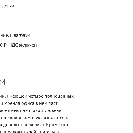
отделка
ние, шлагбаум
00 ₽, НДС включен
44
нии, имеющем четыре полноценных
и. Аренда офиса в нем даст
орые имеют неплохой уровень
от деловой комплекс относится к
ем довольно невелика. Кроме того,
т предложить действительно