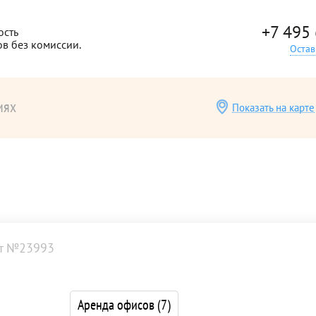
+7 495
ость
ов без комиссии.
Остав
иях
Показать на карте
т №23993
Аренда офисов
(7)