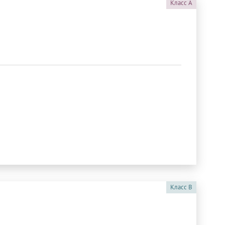
Класс
A
Класс
B