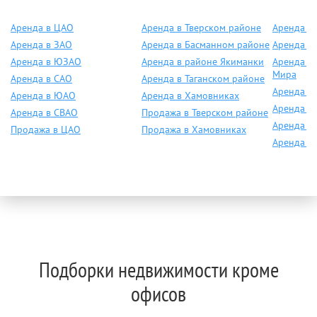
Аренда в ЦАО
Аренда в Тверском районе
Аренда о
Аренда в ЗАО
Аренда в Басманном районе
Аренда о
Аренда в ЮЗАО
Аренда в районе Якиманки
Аренда о
Мира
Аренда в САО
Аренда в Таганском районе
Аренда о
Аренда в ЮАО
Аренда в Хамовниках
Аренда о
Аренда в СВАО
Продажа в Тверском районе
Аренда о
Продажа в ЦАО
Продажа в Хамовниках
Аренда ок
Подборки недвижимости кроме
офисов