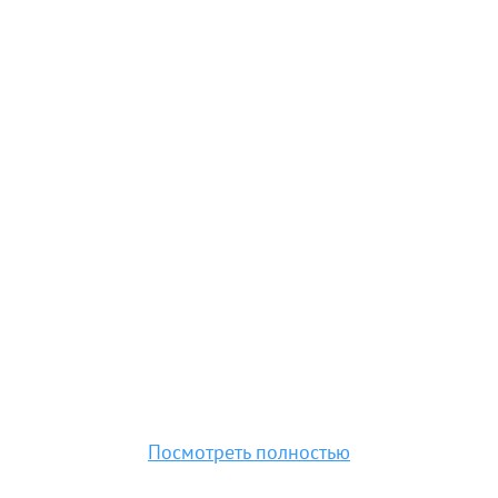
7 мин. пешком
A
B+
8 мин. транспортом
Посмотреть полностью