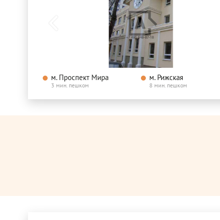
м. Проспект Мира
м. Рижская
3 мин. пешком
8 мин. пешком