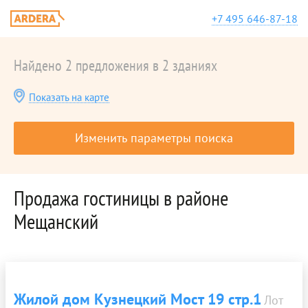
+7 495 646-87-18
Найдено 2 предложения в 2 зданиях
Показать на карте
Изменить параметры поиска
Продажа гостиницы в районе
Мещанский
Жилой дом Кузнецкий Мост 19 стр.1
Лот