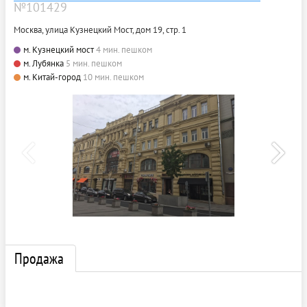
№101429
Москва, улица Кузнецкий Мост, дом 19, стр. 1
м. Кузнецкий мост
4 мин. пешком
м. Лубянка
5 мин. пешком
м. Китай-город
10 мин. пешком
Продажа