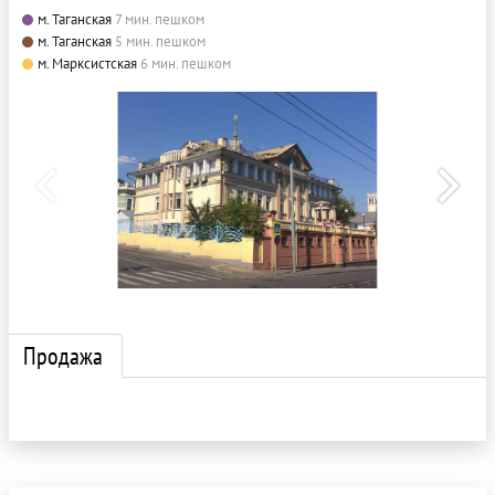
м. Таганская
7 мин. пешком
м. Таганская
5 мин. пешком
м. Марксистская
6 мин. пешком
Продажа