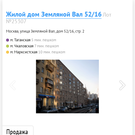
Жилой дом Земляной Вал 52/16
Лот
№25307
Москва, улица Земляной Вал, дом 52/16, стр. 2
м. Таганская
5 мин. пешком
м. Чкаловская
7 мин. пешком
м. Марксистская
10 мин. пешком
Продажа