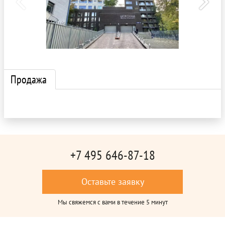
Продажа
+7 495 646-87-18
Оставьте заявку
Мы свяжемся с вами в течение 5 минут