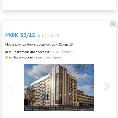
B
МФК 32/15
Лот №2041
Москва, улица Нижегородская, дом 32, стр. 15
м. Волгоградский проспект
15 мин. пешком
м. Марксистская
8 мин. транспортом