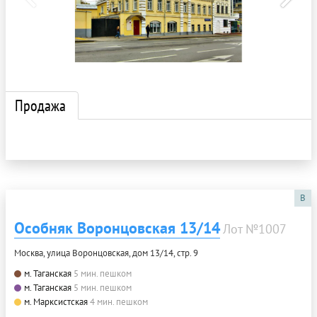
Продажа
B
Особняк Воронцовская 13/14
Лот №1007
Москва, улица Воронцовская, дом 13/14, стр. 9
м. Таганская
5 мин. пешком
м. Таганская
5 мин. пешком
м. Марксистская
4 мин. пешком