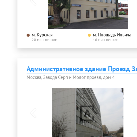
м. Курская
м. Площадь Ильича
20 мин. пешком
16 мин. пешком
Административное здание Проезд З
Москва, Завода Серп и Молот проезд, дом 4