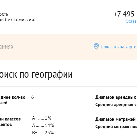
+7 495
ость
ов без комиссии.
Остав
аниях
Показать на карте
оиск по географии
6
еднее кол-во
Диапазон арендных
ажей
Средняя арендная 
A+
1%
ли классов
Диапазон метражей
ъектов
A
14%
Средний метраж по
B+
25%