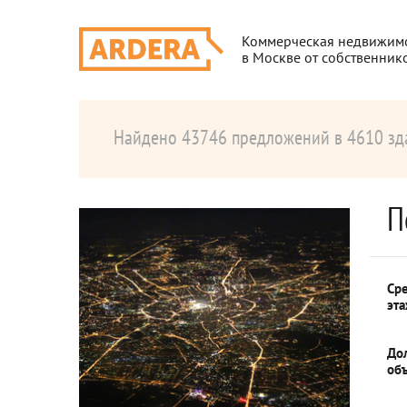
Коммерческая недвижим
в Москве от собственник
Найдено 43746 предложений в 4610 зд
П
Ср
эт
До
об