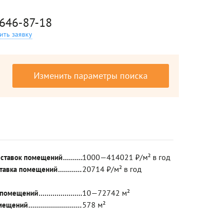
 646-87-18
ить заявку
Изменить параметры поиска
1000—414021 ₽/м² в год
 ставок помещений
20714 ₽/м² в год
ставка помещений
10—72742 м²
 помещений
578 м²
мещений