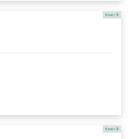
Класс
B
Класс
B