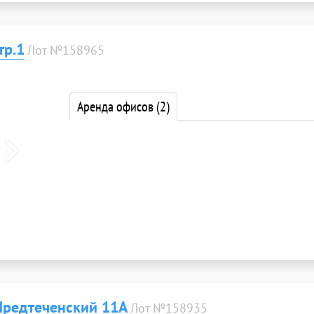
тр.1
Лот №158965
Аренда офисов
(2)
Предтеченский 11А
Лот №158935