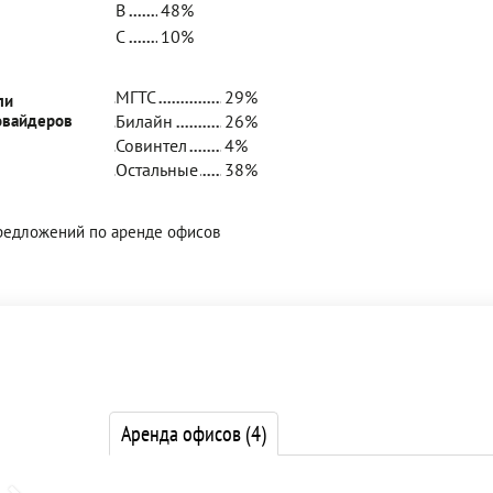
B
48%
C
10%
МГТС
29%
ли
овайдеров
Билайн
26%
Совинтел
4%
Остальные
38%
предложений по аренде офисов
Аренда офисов
(4)