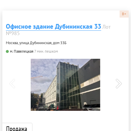
B+
Офисное здание Дубининская 33
Лот
№985
Москва, улица Дубининская, дом 33Б
м. Павелецкая
7 мин. пешком
Продажа