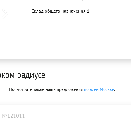
Склад общего назначения
1
оком радиусе
Посмотрите также наши предложения
по всей Москве
.
т №121011