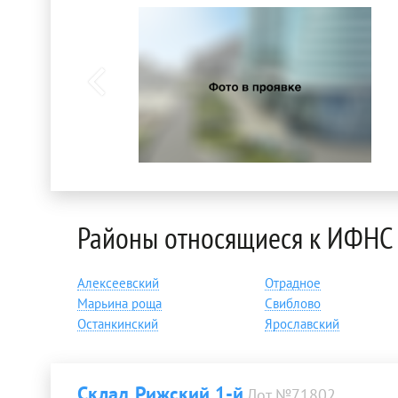
Районы относящиеся к ИФНС
Алексеевский
Отрадное
Марьина роща
Свиблово
Останкинский
Ярославский
Склад Рижский 1-й
Лот №71802