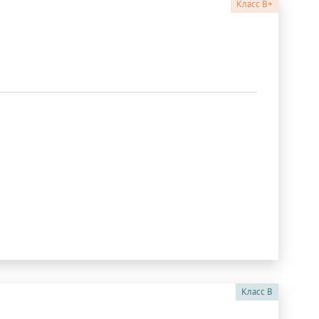
Класс
B+
Класс
B