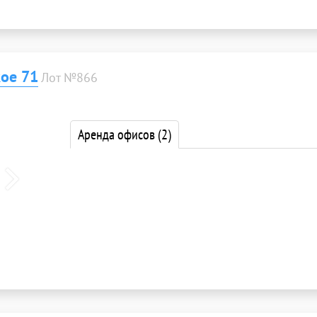
ое 71
Лот №866
Аренда офисов
(2)