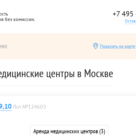
+7 495
ость
ов без комиссии.
Остав
иях
Показать на карте
едицинские центры в Москве
9,10
Лот №124603
Аренда медицинских центров
(3)