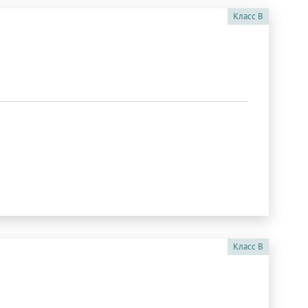
Класс
B
Класс
B