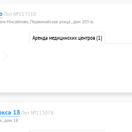
о
Лот №113110
вня Мисайлово, Первомайская улица , дом 203 ю
Аренда медицинских центров
(1)
ркса 18
Лот №113078
 , дом 18