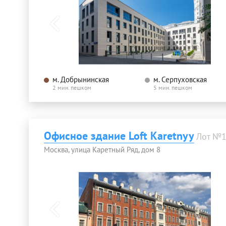
м. Добрынинская
м. Серпуховская
2 мин. пешком
5 мин. пешком
Офисное здание Loft Karetnyy
Лот №
Москва, улица Каретный Ряд, дом 8