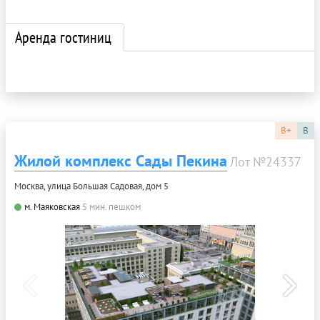
Аренда гостиниц
B+
B
Жилой комплекс Сады Пекина
Лот №24337
Москва, улица Большая Садовая, дом 5
м. Маяковская
5 мин. пешком