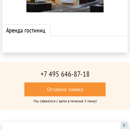
Аренда гостиниц
+7 495 646-87-18
Оставьте заявку
Мы свяжемся с вами в течение 5 минут
B