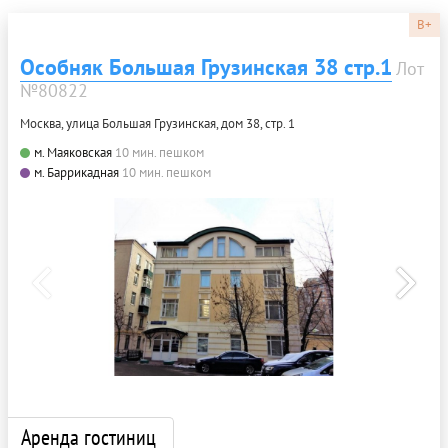
B+
Особняк Большая Грузинская 38 стр.1
Лот
№80822
Москва, улица Большая Грузинская, дом 38, стр. 1
м. Маяковская
10 мин. пешком
м. Баррикадная
10 мин. пешком
Аренда гостиниц