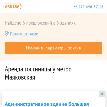
+7 495 646-87-18
Найдено 6 предложений в 6 зданиях
Показать на карте
Изменить параметры поиска
Аренда гостиницы у метро
Маяковская
B
Административное здание Большая