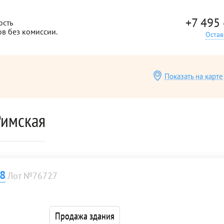
+7 495
ость
ов без комиссии.
Остав
Показать на карте
Римская
8
Лот №76727
Продажа здания