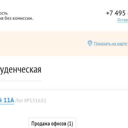
+7 495
ость
ов без комиссии.
Остав
Показать на карте
туденческая
й 11А
Лот №151651
Продажа офисов
(1)