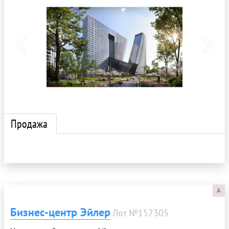
Продажа
A
Бизнес-центр Эйлер
Лот №157305