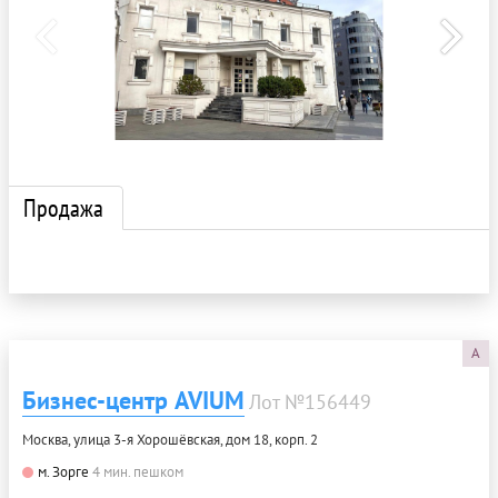
Продажа
A
Бизнес-центр AVIUM
Лот №156449
Москва, улица 3-я Хорошёвская, дом 18, корп. 2
м. Зорге
4 мин. пешком