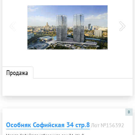
Продажа
B
Особняк Софийская 34 стр.8
Лот №156392