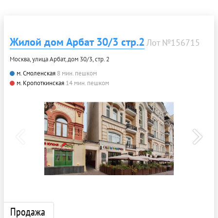
Жилой дом Арбат 30/3 стр.2
Лот №156715
Москва, улица Арбат, дом 30/3, стр. 2
м. Смоленская
8 мин. пешком
м. Кропоткинская
14 мин. пешком
Продажа