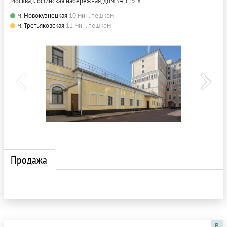
Москва, Софийская набережная, дом 34, стр. 8
м. Новокузнецкая
10 мин. пешком
м. Третьяковская
11 мин. пешком
Продажа
B