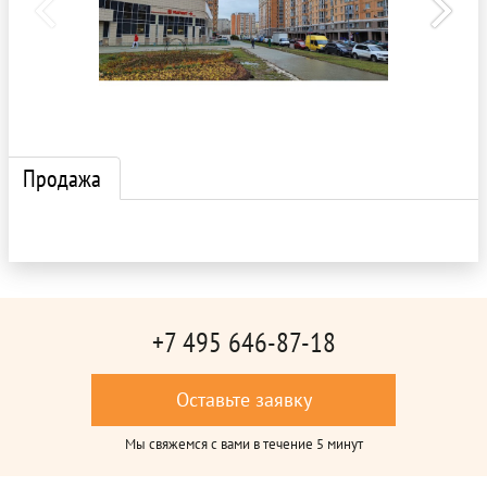
Продажа
+7 495 646-87-18
Оставьте заявку
Мы свяжемся с вами в течение 5 минут