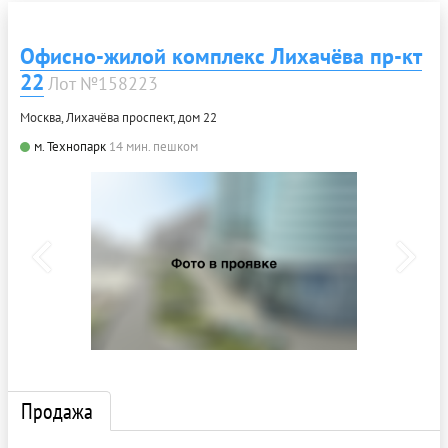
Офисно-жилой комплекс Лихачёва пр-кт
22
Лот №158223
Москва, Лихачёва проспект, дом 22
м. Технопарк
14 мин. пешком
Продажа