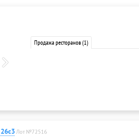
Продажа ресторанов
(1)
 26с3
Лот №72516