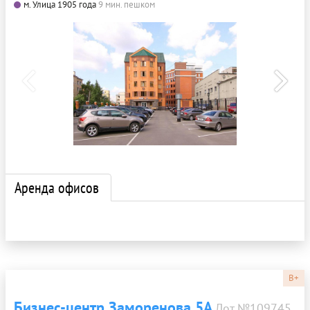
м. Улица 1905 года
9 мин. пешком
Аренда офисов
B+
Бизнес-центр Заморенова 5А
Лот №109745